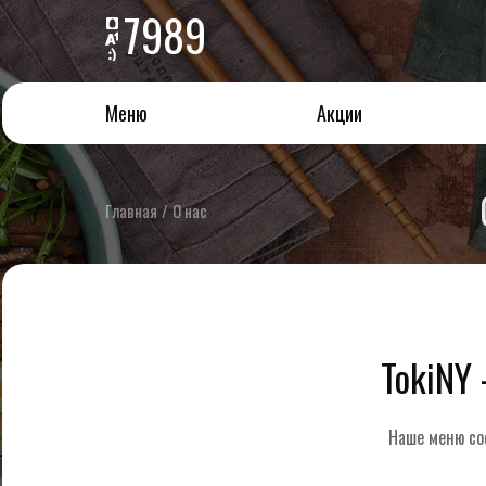
7989
Меню
Акции
Главная
/
О нас
TokiNY 
Наше меню cо