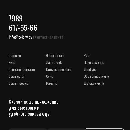
7989
617-55-66
info@tokiny.by
(Контактная почта)
новинки
фрай роллы
рис
хиты
лапша wok
поке и салаты
выгодно сегодня
сеты из горячего
донбури
суши-сеты
супы
обеденное меню
суши и роллы
рамэны
детское меню
Скачай наше приложение
для быстрого и
удобного заказа еды