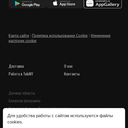
Карта сайта
|
Политика использования Cookie
|
Изменение
настроек cookie
Доставка
О нас
Работа в TokiNY
Контакты
Договор оферты
Бонусная программа
Политика Аудио и Видеонаблюдения
Пользовательское соглашение
Для удобства работы с сайтом используются файлы
cookies.
Политика конфиденциальности