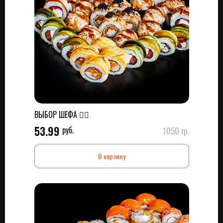
ВЫБОР ШЕФА 👌🏼
53.99
руб.
1050 гр.
В корзину