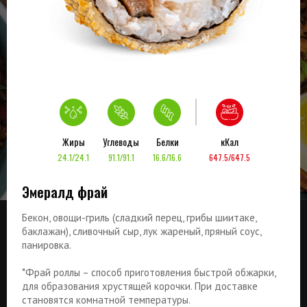
Жиры
Углеводы
Белки
кКал
24.1/24.1
91.1/91.1
16.6/16.6
647.5/647.5
Эмералд фрай
Бекон, овощи-гриль (сладкий перец, грибы шиитаке,
баклажан), сливочный сыр, лук жареный, пряный соус,
панировка.
*Фрай роллы – способ приготовления быстрой обжарки,
для образования хрустящей корочки. При доставке
становятся комнатной температуры.