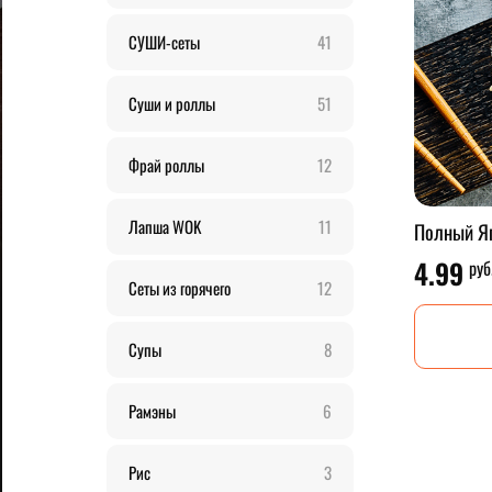
СУШИ-сеты
41
Суши и роллы
51
Фрай роллы
12
Лапша WOK
11
Полный Яп
4.99
руб
Сеты из горячего
12
Супы
8
Рамэны
6
Рис
3