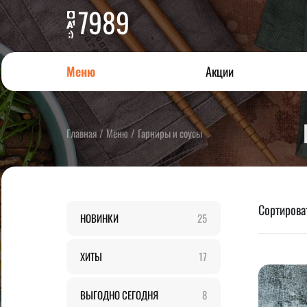
7989
Меню
Акции
Главная
/
Меню
/
Гарниры и соусы
Сортироват
НОВИНКИ
25
ХИТЫ
17
ВЫГОДНО СЕГОДНЯ
8