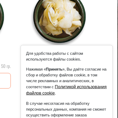
Для удобства работы с сайтом
Имбирь маринованный
используются файлы cookies.
2.49
руб.
50 гр.
25 гр.
Нажимая «
Принять
», Вы даёте согласие на
сбор и обработку файлов cookie, в том
В корзину
числе рекламных и аналитических, в
соответствии с
Политикой использования
файлов cookie
.
В случае несогласия на обработку
персональных данных, компания не сможет
осуществить оформление заказа