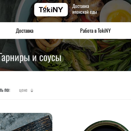
Доставка
японской еды
Доставка
Работа в TokiNY
Гарниры и соусы
ь по:
цене