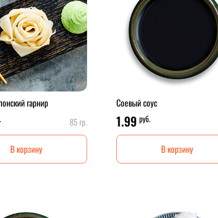
онский гарнир
Соевый соус
1.99
.
руб.
85 гр.
В корзину
В корзину