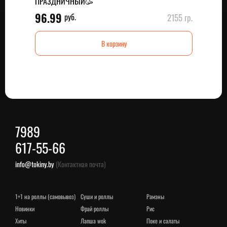
ПРАЗДНИЧНЫЙ🥳
96.99
руб.
2155 гр.
В корзину
7989
617-55-66
info@tokiny.by
(Контактная почта)
1+1 на роллы (самовывоз)
суши и роллы
рамэны
новинки
фрай роллы
рис
хиты
лапша wok
поке и салаты