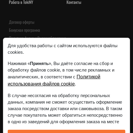
Работа в TokiNY
Контакты
Договор оферты
Бонусная программа
Политика Аудио и Видеонаблюдения
Пользовательское соглашение
Для удобства работы с сайтом используются файлы
cookies.
Политика конфиденциальности
Нажимая «
Принять
», Вы даёте согласие на сбор и
обработку файлов cookie, в том числе рекламных и
Интернет-магазин зарегистрирован в Торговом реестре
аналитических, в соответствии с
Политикой
Республики Беларусь 24 ноября 2023г.
использования файлов cookie
.
Регистрационный номер 568515
Все реквизиты
В случае несогласия на обработку персональных
данных, компания не сможет осуществить оформление
заказа посредством доставки или самовывоза. В таком
случае покупатель может обратиться непосредственно
в одно из заведений для оформления заказа на месте