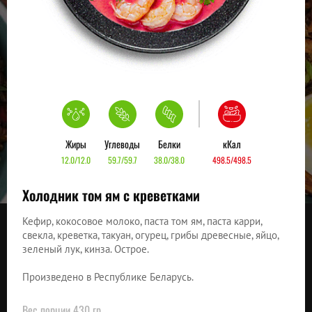
Жиры
Углеводы
Белки
кКал
12.0/12.0
59.7/59.7
38.0/38.0
498.5/498.5
Холодник том ям с креветками
Кефир, кокосовое молоко, паста том ям, паста карри,
свекла, креветка, такуан, огурец, грибы древесные, яйцо,
зеленый лук, кинза. Острое.
Произведено в Республике Беларусь.
Вес порции 430 гр.