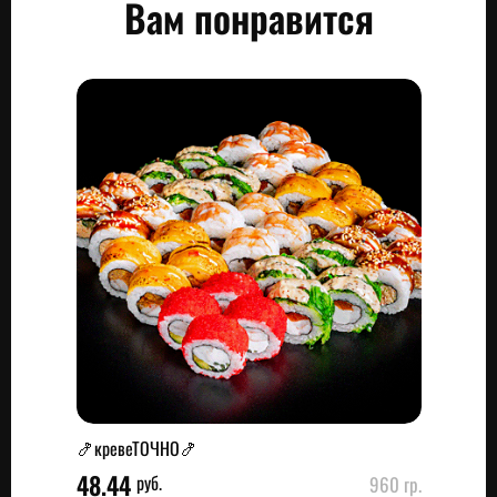
Вам понравится
🍤кревеТОЧНО🍤
48.44
руб.
960 гр.