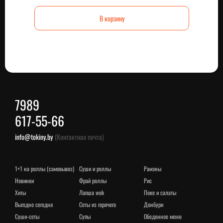
В корзину
7989
617-55-66
info@tokiny.by
(Контактная почта)
1+1 на роллы (самовывоз)
суши и роллы
рамэны
новинки
фрай роллы
рис
хиты
лапша wok
поке и салаты
выгодно сегодня
сеты из горячего
донбури
суши-сеты
супы
обеденное меню