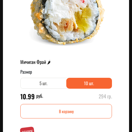
Мичиган Фрай 🌶
Размер
5 шт.
10 шт.
10.99
руб.
294 гр.
В корзину