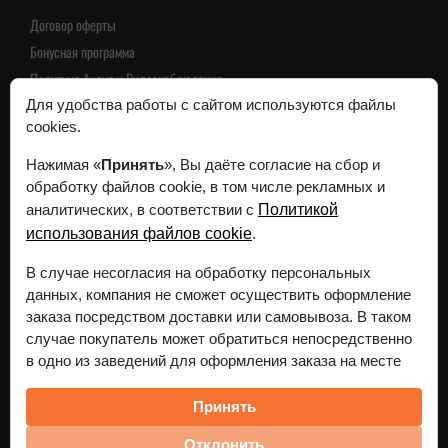
Договор оферты
Бонусная программа
Политика Аудио и Видеонаблюдения
Пользовательское соглашение
Для удобства работы с сайтом используются файлы
cookies.
Политика конфиденциальности
Нажимая «
Принять
», Вы даёте согласие на сбор и
обработку файлов cookie, в том числе рекламных и
Интернет-магазин зарегистрирован в Торговом реестре
аналитических, в соответствии с
Политикой
Республики Беларусь 24 ноября 2023г.
использования файлов cookie
.
Регистрационный номер 568515
Все реквизиты
В случае несогласия на обработку персональных
данных, компания не сможет осуществить оформление
заказа посредством доставки или самовывоза. В таком
случае покупатель может обратиться непосредственно
в одно из заведений для оформления заказа на месте
Принять
Отклонить