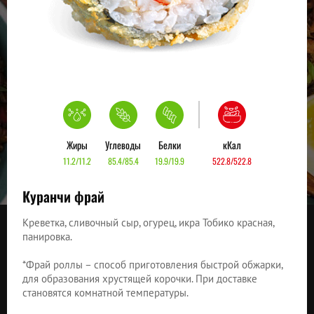
Жиры
Углеводы
Белки
кКал
11.2/11.2
85.4/85.4
19.9/19.9
522.8/522.8
Куранчи фрай
Креветка, сливочный сыр, огурец, икра Тобико красная,
панировка.
*Фрай роллы – способ приготовления быстрой обжарки,
для образования хрустящей корочки. При доставке
становятся комнатной температуры.