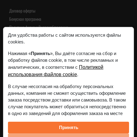
Договор оферты
Бонусная программа
Политика Аудио и Видеонаблюдения
Пользовательское соглашение
Для удобства работы с сайтом используются файлы
cookies.
Политика конфиденциальности
Нажимая «
Принять
», Вы даёте согласие на сбор и
обработку файлов cookie, в том числе рекламных и
Интернет-магазин зарегистрирован в Торговом реестре
аналитических, в соответствии с
Политикой
Республики Беларусь 24 ноября 2023г.
использования файлов cookie
.
Регистрационный номер 568515
Все реквизиты
В случае несогласия на обработку персональных
данных, компания не сможет осуществить оформление
заказа посредством доставки или самовывоза. В таком
случае покупатель может обратиться непосредственно
в одно из заведений для оформления заказа на месте
Принять