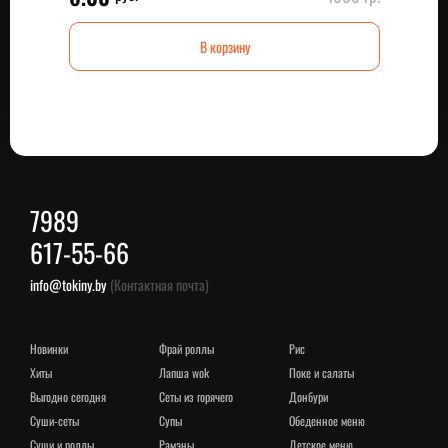
В корзину
7989
617-55-66
info@tokiny.by
(Контактная почта)
новинки
фрай роллы
рис
хиты
лапша wok
поке и салаты
выгодно сегодня
сеты из горячего
донбури
суши-сеты
супы
обеденное меню
суши и роллы
рамэны
детское меню