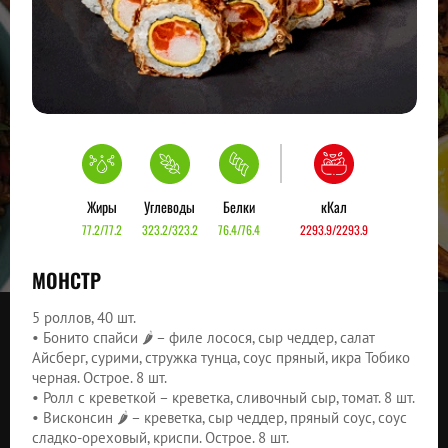
Жиры
Углеводы
Белки
кКал
77.2/77.2
323.2/323.2
76.4/76.4
2293.9/2293.9
МОНСТР
5 роллов, 40 шт.
• Бонито спайси 🌶 – филе лосося, сыр чеддер, салат
Айсберг, сурими, стружка тунца, соус пряный, икра Тобико
черная. Острое. 8 шт.
• Ролл с креветкой – креветка, сливочный сыр, томат. 8 шт.
• Висконсин 🌶 – креветка, сыр чеддер, пряный соус, соус
сладко-ореховый, криспи. Острое. 8 шт.