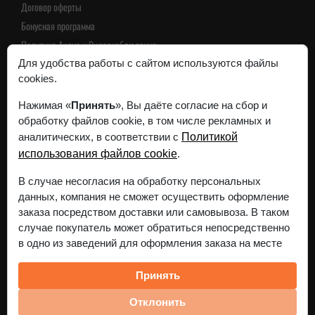
Договор оферты
Бонусная программа
Политика Аудио и Видеонаблюдения
Пользовательское соглашение
Для удобства работы с сайтом используются файлы
cookies.
Политика конфиденциальности
Нажимая «
Принять
», Вы даёте согласие на сбор и
обработку файлов cookie, в том числе рекламных и
Интернет-магазин зарегистрирован в Торговом реестре
аналитических, в соответствии с
Политикой
Республики Беларусь 24 ноября 2023г.
использования файлов cookie
.
Регистрационный номер 568515
Все реквизиты
В случае несогласия на обработку персональных
данных, компания не сможет осуществить оформление
заказа посредством доставки или самовывоза. В таком
случае покупатель может обратиться непосредственно
в одно из заведений для оформления заказа на месте
Принять
Отклонить