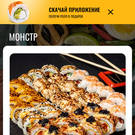
СКАЧАЙ ПРИЛОЖЕНИЕ
7989
ПОЛУЧИ РОЛЛ В ПОДАРОК
Главная
/
Меню
/
СУШИ-сеты
/
МОНСТР
МОНСТР