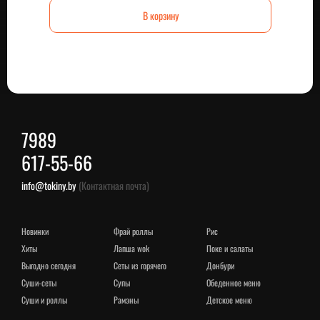
В корзину
7989
617-55-66
info@tokiny.by
(Контактная почта)
новинки
фрай роллы
рис
хиты
лапша wok
поке и салаты
выгодно сегодня
сеты из горячего
донбури
суши-сеты
супы
обеденное меню
суши и роллы
рамэны
детское меню