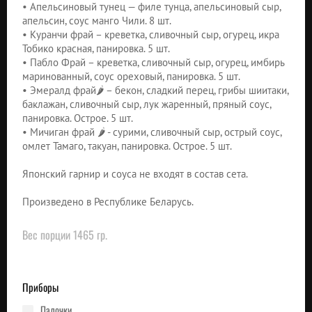
• Апельсиновый тунец — филе тунца, апельсиновый сыр,
апельсин, соус манго Чили. 8 шт.
• Куранчи фрай – креветка, сливочный сыр, огурец, икра
Тобико красная, панировка. 5 шт.
• Пабло Фрай – креветка, сливочный сыр, огурец, имбирь
маринованный, соус ореховый, панировка. 5 шт.
• Эмералд фрай🌶 – бекон, сладкий перец, грибы шиитаки,
баклажан, сливочный сыр, лук жаренный, пряный соус,
панировка. Острое. 5 шт.
• Мичиган фрай 🌶 - сурими, сливочный сыр, острый соус,
омлет Тамаго, такуан, панировка. Острое. 5 шт.
Японский гарнир и соуса не входят в состав сета.
Произведено в Республике Беларусь.
Вес порции 1465 гр.
Приборы
палочки