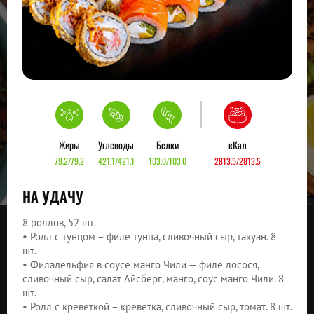
Жиры
Углеводы
Белки
кКал
79.2/79.2
421.1/421.1
103.0/103.0
2813.5/2813.5
НА УДАЧУ
8 роллов, 52 шт.
• Ролл с тунцом – филе тунца, сливочный сыр, такуан. 8
шт.
• Филадельфия в соусе манго Чили — филе лосося,
сливочный сыр, салат Айсберг, манго, соус манго Чили. 8
шт.
• Ролл с креветкой – креветка, сливочный сыр, томат. 8 шт.