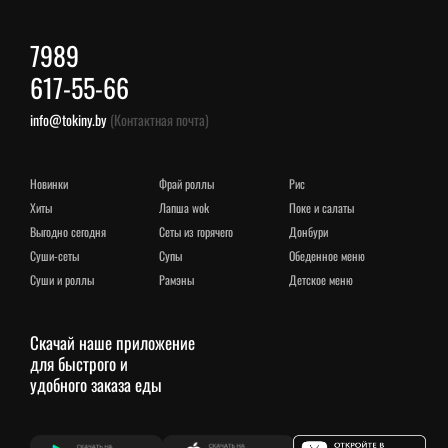
7989
617-55-66
info@tokiny.by
(Контактная почта)
новинки
фрай роллы
рис
хиты
лапша wok
поке и салаты
выгодно сегодня
сеты из горячего
донбури
суши-сеты
супы
обеденное меню
суши и роллы
рамэны
детское меню
Скачай наше приложение
для быстрого и
удобного заказа еды