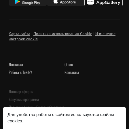
Карта сайта
|
Политика использования Cookie
|
Изменение
настроек cookie
Доставка
О нас
Работа в TokiNY
Контакты
Договор оферты
Бонусная программа
Политика Аудио и Видеонаблюдения
Пользовательское соглашение
Для удобства работы с сайтом используются файлы
cookies.
Политика конфиденциальности