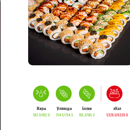
Жиры
Углеводы
Белки
кКал
182.0/182.0
754.5/754.5
165.3/165.3
5326.0/5326.0