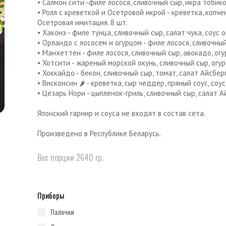
• Салмон сити -филе лосося, сливочный сыр, икра тобико 
• Ролл с креветкой и Осетровой икрой - креветка, копче
Осетровая имитация. 8 шт.
• Хаконэ - филе тунца, сливочный сыр, салат чука, соус 
• Орландо с лососем и огурцом - филе лосося, сливочный 
• Манхеттен - филе лосося, сливочный сыр, авокадо, огур
• Хотсити - жареный морской окунь, сливочный сыр, огуре
• Хоккайдо - бекон, сливочный сыр, томат, салат Айсберг
• Висконсин 🌶 - креветка, сыр чеддер, пряный соус, соу
• Цезарь Нори - цыпленок-гриль, сливочный сыр, салат А
Японский гарнир и соуса не входят в состав сета.
Произведено в Республике Беларусь.
Вес порции 2640 гр.
Приборы
палочки