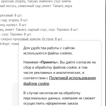
красная, огурец, такуан, майонез, соус кимчи.
ный лосось, сливочный сыр, омлет Тамаго, икра
ореховый. 8 шт.
сыр, огурец. 8 шт.
ец, кунжут. 8 шт.
ц, омлет Тамаго, сырный соус, соус Терияки. 8 шт.
, соус Терияки. 8 шт.
с сладко-ореховый, криспи. Острое. 8 шт.
йсберг, томат, орехи кешью, сырный соус. 8 шт.
Для удобства работы с сайтом
используются файлы cookies.
Нажимая «
Принять
», Вы даёте согласие на
сбор и обработку файлов cookie, в том
числе рекламных и аналитических, в
соответствии с
Политикой использования
файлов cookie
.
В случае несогласия на обработку
персональных данных, компания не сможет
осуществить оформление заказа