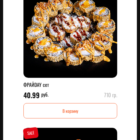
ФРАЙDAY сет
40.99
руб.
710 гр.
В корзину
SALE