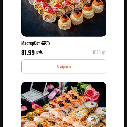
МастерСет 🥷🏻
81.99
руб.
1615 гр.
В корзину