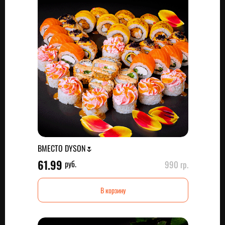
ВМЕСТО DYSON🌷
61.99
руб.
990 гр.
В корзину