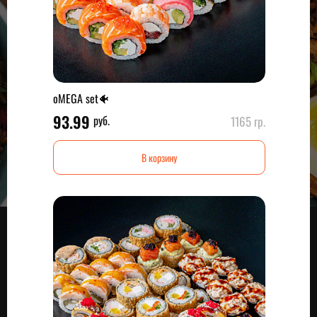
oMEGA set🐠
93.99
руб.
1165 гр.
В корзину