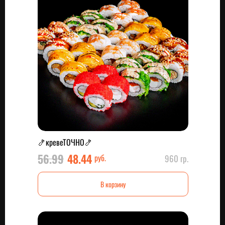
🍤кревеТОЧНО🍤
56.99
48.44
руб.
960 гр.
В корзину