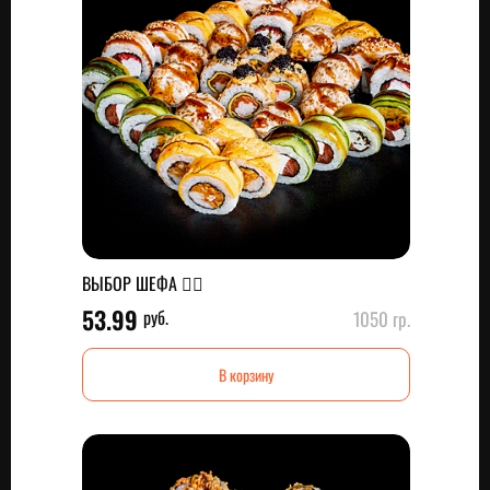
ВЫБОР ШЕФА 👌🏼
53.99
руб.
1050 гр.
В корзину