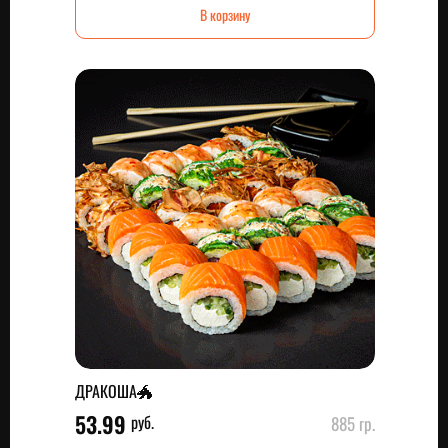
В корзину
ДРАКОША🐲
53.99
руб.
885 гр.