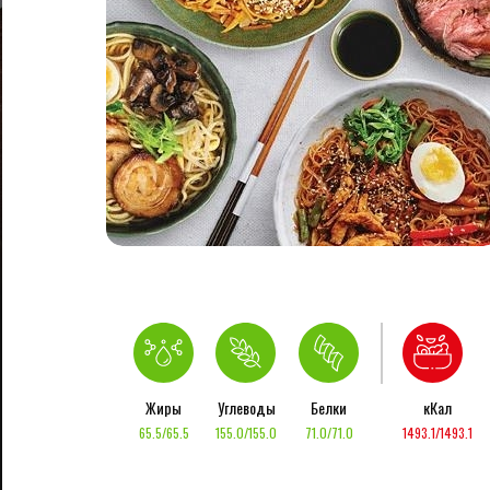
Жиры
Углеводы
Белки
кКал
65.5/65.5
155.0/155.0
71.0/71.0
1493.1/1493.1