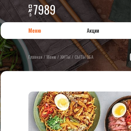
7989
Меню
Акции
Главная
/
Меню
/
ХИТЫ
/
СЫТЫ ОБА