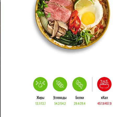
Жиры
Углеводы
Белки
кКал
13.7/13.7
54.2/54.2
29.4/29.4
457.9/457.9