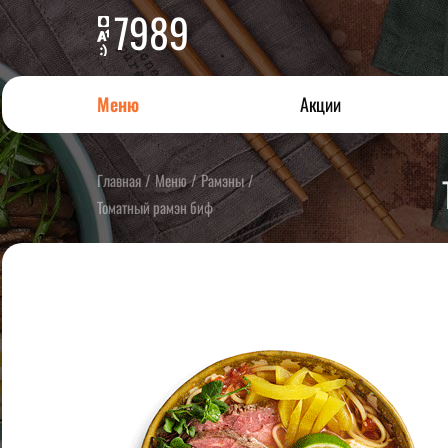
7989
Меню
Акции
Главная
/
Меню
/
Рамэны
/
Томатный рамэн биф