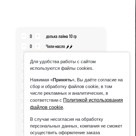
0
долька лайма 10 гр
0
Чили-масло 🌶🌶
0
сыр Тофу 40 гр
Для удобства работы с сайтом
0
арахис жареный 10 гр
используются файлы cookies.
0
лосось 40 гр
Нажимая «
Принять
», Вы даёте согласие на
0
тигровые креветки 40 гр
сбор и обработку файлов cookie, в том
числе рекламных и аналитических, в
0
цыпленок 40 гр
соответствии с
Политикой использования
0
свинина чашу 40 гр
файлов cookie
.
0
грибы Шиитаке 40 гр
В случае несогласия на обработку
0
ростбиф 40 гр
персональных данных, компания не сможет
осуществить оформление заказа