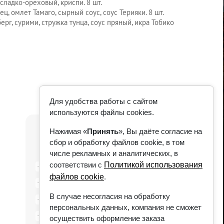
 сладко-ореховый, криспи. 8 шт.
ц, омлет Тамаго, сырный соус, соус Терияки. 8 шт.
берг, сурими, стружка тунца, соус пряный, икра Тобико
Для удобства работы с сайтом
используются файлы cookies.
Нажимая «
Принять
», Вы даёте согласие на
сбор и обработку файлов cookie, в том
числе рекламных и аналитических, в
соответствии с
Политикой использования
0
Васаби
файлов cookie
.
0
Имбирь маринованный
В случае несогласия на обработку
0
Соевый соус
персональных данных, компания не сможет
0
Полный Японский гарнир
осуществить оформление заказа