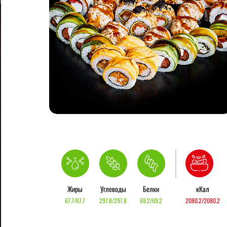
Жиры
Углеводы
Белки
кКал
67.7/67.7
297.8/297.8
69.2/69.2
2080.2/2080.2