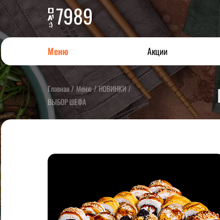
7989
Меню
Акции
Главная
/
Меню
/
НОВИНКИ
/
ВЫБОР ШЕФА