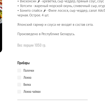
• Висконсин 🌶 - креветка, сыр чеддер, пряный соус, соус
• Хотсити - жареный морской окунь, сливочный сыр, огуре
• Бонито спайси 🌶 - Филе лосося, сыр чеддер, салат Айс
черная. Острое. 4 шт.
Японский гарнир и соуса не входят в состав сета.
Произведено в Республике Беларусь.
Вес порции 1050 гр.
Приборы
палочки
ложка
вилка
ложка чайная