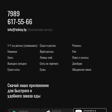
7989
617-55-66
info@tokiny.by
(Контактная почта)
1+1 на роллы (самовывоз)
суши и роллы
рамэны
новинки
фрай роллы
рис
хиты
лапша wok
поке и салаты
выгодно сегодня
сеты из горячего
донбури
суши-сеты
супы
обеденное меню
Скачай наше приложение
для быстрого и
удобного заказа еды