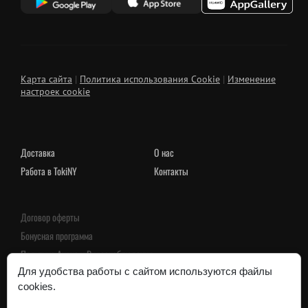
Карта сайта
|
Политика использования Cookie
|
Изменение
настроек cookie
Доставка
О нас
Работа в TokiNY
Контакты
Договор оферты
Бонусная программа
Политика Аудио и Видеонаблюдения
Пользовательское соглашение
Для удобства работы с сайтом используются файлы
cookies.
Политика конфиденциальности